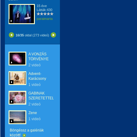
15 éve
Látták:430
paraimarta
16/35
oldal (273 videó)
A VONZÁS
TÖRVÉNYE
2 videó
Advent-
Karácsony
1 videó
GABINAK
SZERETETTEL
2 videó
Zene
1 videó
Böngéssz a galériák
között!