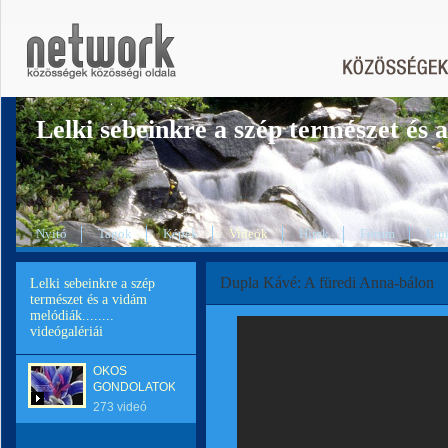
Lelki sebeinkre a szép természet és a
Nyitó
Tagok
Képek
Videók
Hírek
Fórum
Lin
Dupla Kávé: A füredi Anna-bálon
Lelki sebeinkre a szép
természet és a vidám
melódiák........
videógalériái
OKOS
GONDOLATOK
273 videó