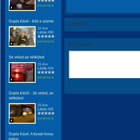
paraimarta
Dupla Kávé - Kék a szeme
Értékeld!
15 éve
Látták:458
paraimarta
Kommentáld!
Se veled,se nélküled
15 éve
Látták:434
paraimarta
Dupla KáVé - Se veled, se
nélküled
15 éve
Látták:435
paraimarta
Dupla Kávé: A füredi Anna-
bálon