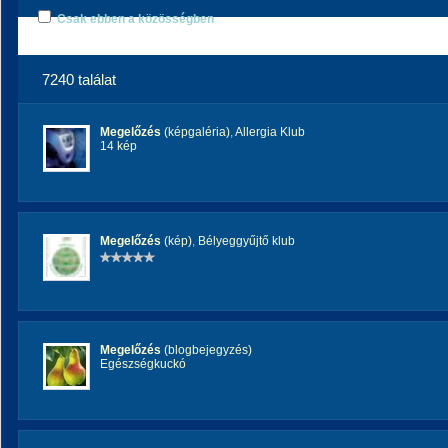
Csak ebben a közösségben
7240 találat
Megelőzés
(képgaléria)
,
Allergia Klub
14 kép
Megelőzés
(kép)
,
Bélyeggyűjtő klub
Megelőzés
(blogbejegyzés)
Egészségkuckó