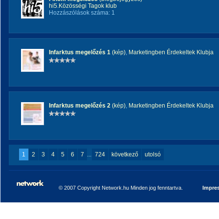
hi5.Közösségi Tagok klub
Hozzászólások száma: 1
Infarktus megelőzés 1
(kép)
,
Marketingben Érdekeltek Klubja
Infarktus megelőzés 2
(kép)
,
Marketingben Érdekeltek Klubja
1
2
3
4
5
6
7
...
724
következő
utolsó
© 2007 Copyright Network.hu Minden jog fenntartva.
Impre