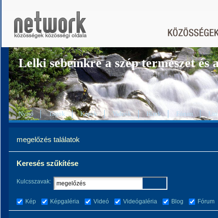
Lelki sebeinkre a szép természet és a
Nyitó
Tagok
Képek
Videók
Hírek
Fórum
Lin
megelőzés találatok
Keresés szűkítése
Kulcsszavak:
Kép
Képgaléria
Videó
Videógaléria
Blog
Fórum