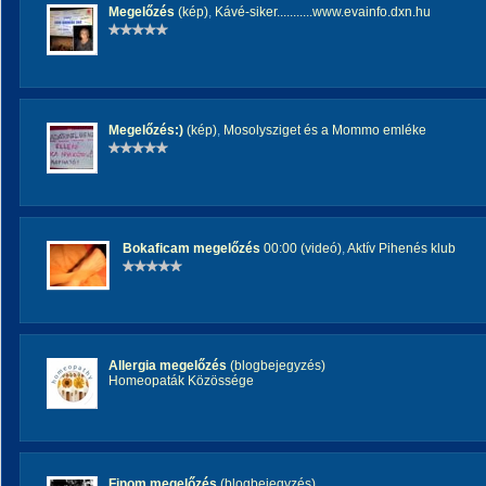
Megelőzés
(kép)
,
Kávé-siker...........www.evainfo.dxn.hu
Megelőzés:)
(kép)
,
Mosolysziget és a Mommo emléke
Bokaficam megelőzés
00:00 (videó)
,
Aktív Pihenés klub
Allergia megelőzés
(blogbejegyzés)
Homeopaták Közössége
Finom megelőzés
(blogbejegyzés)