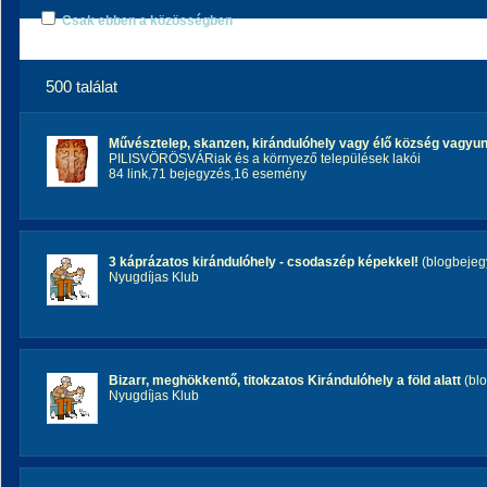
Csak ebben a közösségben
500 találat
Művésztelep, skanzen, kirándulóhely vagy élő község vagyu
PILISVÖRÖSVÁRiak és a környező települések lakói
84 link
,
71 bejegyzés
,
16 esemény
3 káprázatos kirándulóhely - csodaszép képekkel!
(blogbejeg
Nyugdíjas Klub
Bizarr, meghökkentő, titokzatos Kirándulóhely a föld alatt
(bl
Nyugdíjas Klub