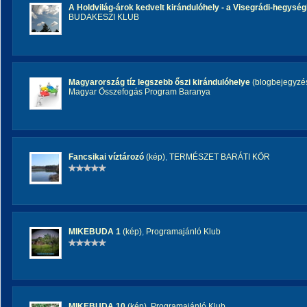
A Holdvilág-árok kedvelt kirándulóhely - a Visegrádi-hegysé
BUDAKESZI KLUB
Magyarország tíz legszebb őszi kirándulóhelye
(blogbejegyzé
Magyar Összefogás Program Baranya
Fancsikai víztározó
(kép)
,
TERMÉSZET BARÁTI KÖR
MIKEBUDA 1
(kép)
,
Programajánló Klub
MIKEBUDA 10
(kép)
,
Programajánló Klub