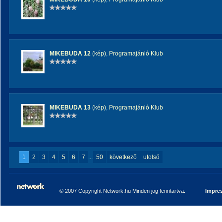
MIKEBUDA 12
(kép)
,
Programajánló Klub
MIKEBUDA 13
(kép)
,
Programajánló Klub
1
2
3
4
5
6
7
...
50
következő
utolsó
© 2007 Copyright Network.hu Minden jog fenntartva.
Impre