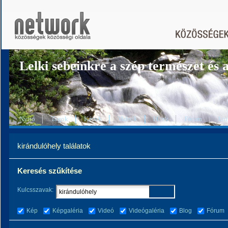
Lelki sebeinkre a szép természet és a
Nyitó
Tagok
Képek
Videók
Hírek
Fórum
Lin
kirándulóhely találatok
Keresés szűkítése
Kulcsszavak:
Kép
Képgaléria
Videó
Videógaléria
Blog
Fórum